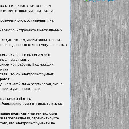
атель находится в выключенном
и включать инструменты в сеть с
ировочный ключ, оставленный на
ль электроинструмента в неожиданных
ледите за тем, чтобы Ваши волосы,
ия или длинные волосы могут попасть в
 подсоединены и используются
вязанных с пылью.
 конкретной работы. Надлежащий
читан.
ателя. Любой электроинструмент,
ровать.
дением какой-либо регулировки, смене
асности уменьшают риск
 навыков работы с
. Электроинструменты опасны в руках
вание подвижных частей, поломки
личии повреждения, отремонтируйте
того, что электроинструменты не