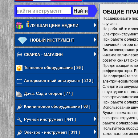
ОБЩИЕ ПРА
Поддерживайте пор
случаев.
ЛУЧШАЯ ЦЕНА НЕДЕЛИ
Не работайте с эле
Электроинструмент 
При работе с элект
НОВЫЙ ИНСТРУМЕНТ
причиной потери ко
Вилки электроинстр
СВАРКА - МАГАЗИН
никакие вилки-пере
розетки снизят рис
Предотвращайте кон
Тепловое оборудование [ 36 ]
рефрижераторы. Есл
Не подвергайте эле
Авторемонтный инструмент [ 210 ]
электрическим токо
Следите за шнуром.
шнур вдали от тепл
Дача, Сад и огород [ 77 ]
электрическим токо
При работе с элек
Клининговое оборудование [ 63 ]
Использование шнур
Будьте внимательны
электроинструмент,
Ручной инструмент [ 441 ]
работе с электроин
Пользуйтесь оборуд
Электро - инструмент [ 311 ]
такое, как противо