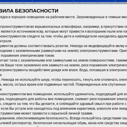
ВИЛА БЕЗОПАСНОСТИ
ядок и хорошее освещение на рабочем месте. Загроможденные и темные ме
ктроинструментом во взрывоопасных атмосферах, например, в присутствии ог
является источником искр, которые могут привести к возгоранию пыли или па
роинструментом следите за тем, чтобы дети и наблюдатели находились вдал
нтроля.
ументов должны соответствовать розетке. Никогда не модифицируйте вилку 
ходники с заземленными (замкнутыми на землю) электроинструментами. Ори
к поражения электрическим током.
такт тела с заземленными или замкнутыми на землю поверхностями, такими,
и Ваше тело заземлено или замкнуто на землю, риск поражения электричес
ктроинструменты воздействию дождя или влаги. Вода, попавшая в электроин
м.
 Никогда не используйте шнур, чтобы переносить, тянуть или отключать элек
а, масла, острых краев или подвижных частей. Поврежденные или спутанны
м.
троинструментом вне помещения, используйте удлинитель, подходящий для и
а, подходящего для работы вне помещения, снижает риск поражения электр
, следите за тем, что Вы делаете, и соблюдайте здравый смысл при работе 
 если Вы устали или находитесь под влиянием наркотиков, алкоголя или лек
струментами может привести к серьезной личной травме.
ованием, обеспечивающим безопасность. Всегда пользуйтесь средствами за
пылевой респиратор, безопасная нескользящая обувь, каска или средства за