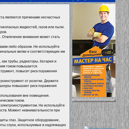
ста являются причинами несчастных
неопасных жидкостей, газов или пыли.
ров.
и. Отвлечение внимания может стать
каким-либо образом. Не используйте
гинальные вилки и соответствующие им
 как трубы, радиаторы, батареи и
ким током повышается.
струмент, повысит риск поражения
троинструмент от розетки. Держите
е шнуры повышают риск поражения
спользования вне помещения.
ическим током.
с электроинструментом. Не используйте
арств. Момент невнимательности при
щиты глаз. Защитное оборудование,
щиты слуха, используемые в надлежащих