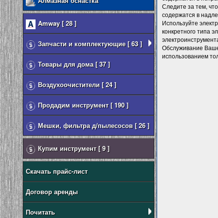
Алмазная оснастка
Следите за тем, ч
содержатся в надле
Amway [ 28 ]
Используйте электр
конкретного типа э
электроинструмента
Запчасти и комплектующие [ 63 ]
Обслуживание Ваше
использованием тол
Товары для дома [ 37 ]
Воздухоочистители [ 24 ]
Продадим инструмент [ 190 ]
Мешки, фильтра д/пылесосов [ 26 ]
Купим инструмент [ 9 ]
Скачать прайс-лист
Договор аренды
Почитать