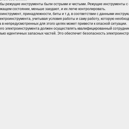
тобы режущие инструменты были острыми и чистыми. Режущие инструменты с
жащем состоянии, меньше заедают, и их легче контролировать.
оинструмент, принадлежности, биты и т.д. в соответствии с данными инструкц
лектроинструмента, учитывая условия работы и саму работу, которую необх
 в непредусмотренных для этого целях может привести к опасной ситуации.
го электроинструмента должен осуществлять квалифицированный сотрудник
ько идентичных запасных частей. Это обеспечит безопасность электроинстр