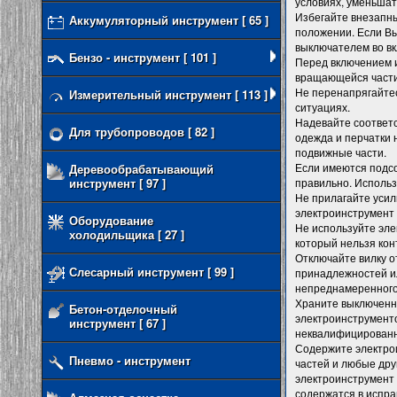
условиях, уменьшат
Избегайте внезапны
Аккумуляторный инструмент [ 65 ]
положении. Если Вы
выключателем во вк
Бензо - инструмент [ 101 ]
Перед включением и
вращающейся части 
Не перенапрягайтес
Измерительный инструмент [ 113 ]
ситуациях.
Надевайте соответ
Для трубопроводов [ 82 ]
одежда и перчатки 
подвижные части.
Если имеются подсо
Деревообрабатывающий
инструмент [ 97 ]
правильно. Использ
Не прилагайте уси
электроинструмент 
Оборудование
Не используйте эле
холодильщика [ 27 ]
который нельзя кон
Отключайте вилку о
Слесарный инструмент [ 99 ]
принадлежностей и
непреднамеренного
Храните выключенны
Бетон-отделочный
электроинструменто
инструмент [ 67 ]
неквалифицированн
Содержите электро
Пневмо - инструмент
частей и любые дру
электроинструмент 
содержатся в испра