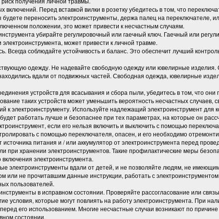
 риск получения личной травмы.
х включений. Перед вставкой вилки в розетку убедитесь в том, что переключ
 будете переносить электроинструменты, держа палец на переключателе, ил
люченном положении, это может привести к несчастным случаям.
нструмента убирайте регулировочный или гаечный ключ. Гаечный или регул
электроинструмента, может привести к личной травме.
ь. Всегда соблюдайте устойчивость и баланс. Это обеспечит лучший контро
ствующую одежду. Не надевайте свободную одежду или ювелирные изделия. С
находились вдали от подвижных частей. Свободная одежда, ювелирные издел
единения устройств для всасывания и сбора пыли, убедитесь в том, что они
ование таких устройств может уменьшить вероятность несчастных случаев, с
лий к электроинструменту. Используйте надлежащий электроинструмент для
будет работать лучше и безопаснее при тех параметрах, на которые он расс
ктроинструмент, если его нельзя включить и выключить с помощью переключ
тролировать с помощью переключателя, опасен, и его необходимо отремонти
т источника питания и / или аккумулятор от электроинструмента перед прове
ли при хранении электроинструментов. Такие профилактические меры безоп
 включения электроинструмента.
е электроинструменты вдали от детей, и не позволяйте людям, не имеющим
м или не прочитавшим данные инструкции, работать с электроинструментом
ых пользователей.
инструменты в исправном состоянии. Проверяйте рассогласование или связы
гие условия, которые могут повлиять на работу электроинструмента. При на
перед его использованием. Многие несчастные случаи возникают по причине 
вном состоянии.