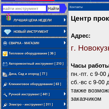
Контакты
Центр про
ЛУЧШАЯ ЦЕНА НЕДЕЛИ
НОВЫЙ ИНСТРУМЕНТ
Адрес:
СВАРКА - МАГАЗИН
г. Новокуз
Тепловое оборудование [ 36 ]
Авторемонтный инструмент [ 210 ]
Часы работы
пн.-пт. с 9-00
Дача, Сад и огород [ 77 ]
сб.-вс с 9-00 
Клининговое оборудование [ 63 ]
также возмож
Ручной инструмент [ 441 ]
заказчиком
Электро - инструмент [ 311 ]