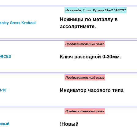
На складе: 1 шт. Курако 51а/2 "АРСО"
Ножницы по металлу в
anley Gross Kraftool
ассолртимете.
Предварительный заказ
Ключ разводной 0-30мм.
ORCED
Предварительный заказ
Индикатор часового типа
-10
Предварительный заказ
!Новый
Новый