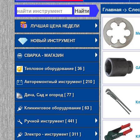
Главная -> Сле
ЛУЧШАЯ ЦЕНА НЕДЕЛИ
М
НОВЫЙ ИНСТРУМЕНТ
СВАРКА - МАГАЗИН
G
Тепловое оборудование [ 36 ]
Авторемонтный инструмент [ 210 ]
Дача, Сад и огород [ 77 ]
Кл
Клининговое оборудование [ 63 ]
Ручной инструмент [ 441 ]
Электро - инструмент [ 311 ]
K