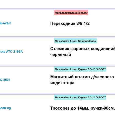
Предварительный заказ
Переходник 3/8 1/2
ОБАЛЬТ
На складе: 1 шт. Не определен
Съемник шаровых соединени
cota ATC-2193A
черненый
На складе: 1 шт. Курако 51а/2 "АРСО"
Магнитный штатив д/часового
C-5501
индикатора
На складе: 1 шт. Курако 51а/2 "АРСО"
Тросорез до 14мм. ручки-90см.
odKing