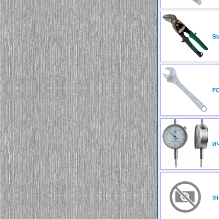
St
F
ИЧ
!