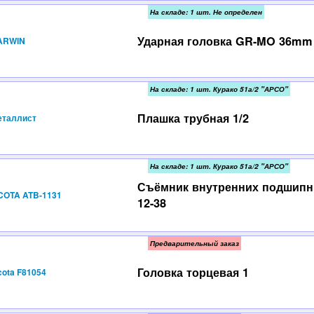
На складе: 1 шт. Не определен
Ударная головка GR-MO 36mm
ARWIN
На складе: 1 шт. Курако 51а/2 "АРСО"
Плашка трубная 1/2
еталлист
На складе: 1 шт. Курако 51а/2 "АРСО"
Съёмник внутренних подшипн
COTA ATB-1131
12-38
Предварительный заказ
Головка торцевая 1
cota F81054