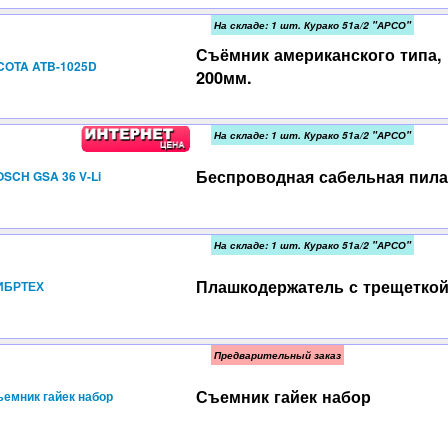
На складе: 1 шт. Курако 51а/2 "АРСО"
Съёмник американского типа,
COTA ATB-1025D
200мм.
На складе: 1 шт. Курако 51а/2 "АРСО"
Беспроводная сабельная пила
SCH GSA 36 V-Li
На складе: 1 шт. Курако 51а/2 "АРСО"
Плашкодержатель с трещеткой
ИБРТЕХ
Предварительный заказ
Съемник гайек набор
емник гайек набор