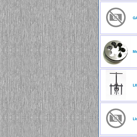
G
М
LI
Li