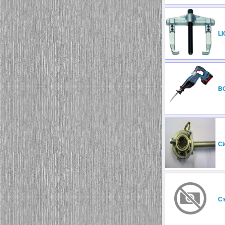
LI
BO
С
Съ