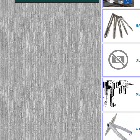
H
Э
Ме
CT