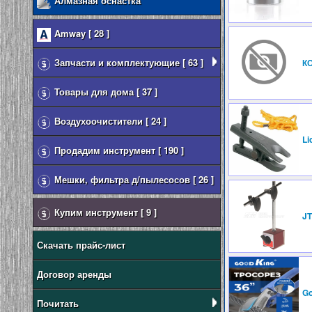
Алмазная оснастка
Amway [ 28 ]
Запчасти и комплектующие [ 63 ]
К
Товары для дома [ 37 ]
Воздухоочистители [ 24 ]
Li
Продадим инструмент [ 190 ]
Мешки, фильтра д/пылесосов [ 26 ]
Купим инструмент [ 9 ]
JT
Скачать прайс-лист
Договор аренды
Go
Почитать