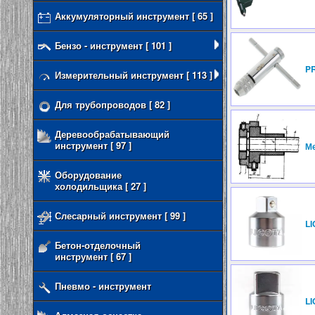
Аккумуляторный инструмент [ 65 ]
Бензо - инструмент [ 101 ]
P
Измерительный инструмент [ 113 ]
Для трубопроводов [ 82 ]
Деревообрабатывающий
инструмент [ 97 ]
Ме
Оборудование
холодильщика [ 27 ]
Слесарный инструмент [ 99 ]
L
Бетон-отделочный
инструмент [ 67 ]
Пневмо - инструмент
L