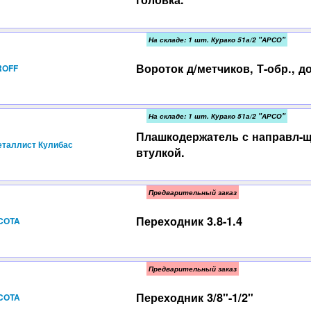
На складе: 1 шт. Курако 51а/2 "АРСО"
Вороток д/метчиков, Т-обр., д
ROFF
На складе: 1 шт. Курако 51а/2 "АРСО"
Плашкодержатель с направл-
таллист Кулибас
втулкой.
Предварительный заказ
Переходник 3.8-1.4
ICOTA
Предварительный заказ
Переходник 3/8"-1/2"
ICOTA