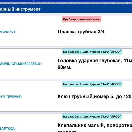
сарный инструмент
Предварительный заказ
Плашка трубная 3/4
еталлист
На складе: 1 шт. Курако 51а/2 "АРСО"
Головка ударная глубокая, 41м
ARWIN CR-MO 620356-41
90мм.
На складе: 1 шт. Курако 51а/2 "АРСО"
Ключ трубный,номер 5, до 120
юч трубный.
На складе: 1 шт. Курако 51а/2 "АРСО"
Клепальник малый, поворотн
RAFTOOL
головка.